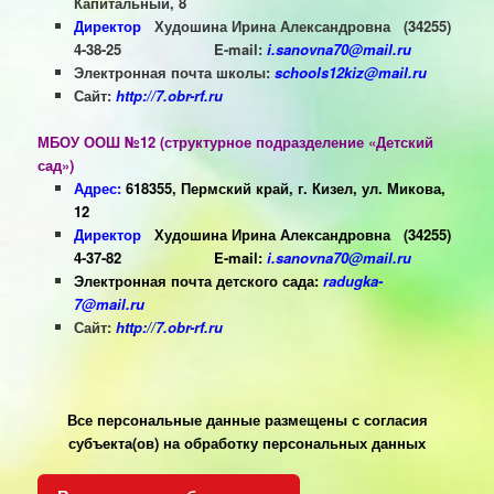
Капитальный, 8
Директор
Худошина Ирина Александровна (34255)
4-38-25 E-mail:
i.sanovna70@mail.ru
Электронная почта школы:
schools12kiz@mail.ru
Сайт:
http://7.obr-rf.ru
МБОУ ООШ №12 (структурное подразделение «Детский
сад»)
Адрес:
618355, Пермский край, г. Кизел, ул. Микова,
12
Директор
Худошина Ирина Александровна
(34255)
4-37-82
E-mail:
i.sanovna70@mail.ru
Электронная почта детского сада:
radugka-
7@mail.ru
Сайт:
http://7.obr-rf.ru
Все персональные данные размещены с согласия
субъекта(ов) на обработку персональных данных