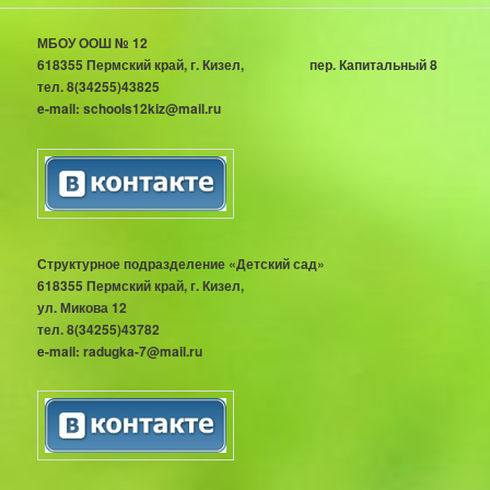
МБОУ ООШ № 12
618355 Пермский край, г. Кизел, пер. Капитальный 8
тел. 8(34255)43825
e-mail: schools12kiz@mail.ru
Структурное подразделение «Детский сад»
618355 Пермский край, г. Кизел,
ул. Микова 12
тел. 8(34255)43782
e-mail: radugka-7@mail.ru