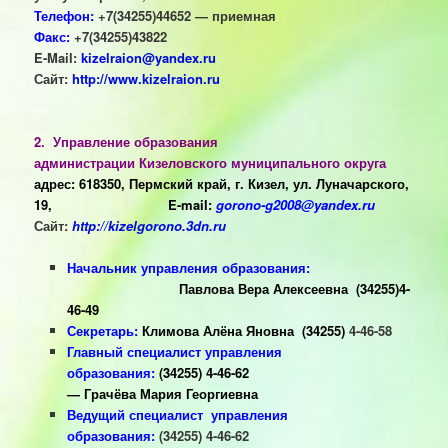
Телефон:
+7(34255)44652 — приемная
Факс:
+7(34255)43822
E-Mail:
kizelraion@yandex.ru
Сайт:
http://www.kizelraion.ru
2.
Уп
равление образования
администрации
Кизеловского муниципального округа
адрес: 618350, Пермский край, г. Кизел, ул. Луначарского,
19,
E-mail:
gorono-g2008@yandex.ru
Сайт:
http://kizelgorono.3dn.ru
Начальник управления образования:
Павлова Вера Алексеевна
(34255)4-
46-49
Секретарь:
Климова Алёна Яновна
(34255)
4-46-58
Главный специалист управления
образования:
(34255) 4-46-62
— Грачёва Мария Георгиевна
Ведущий специалист управления
образования:
(34255) 4-46-62