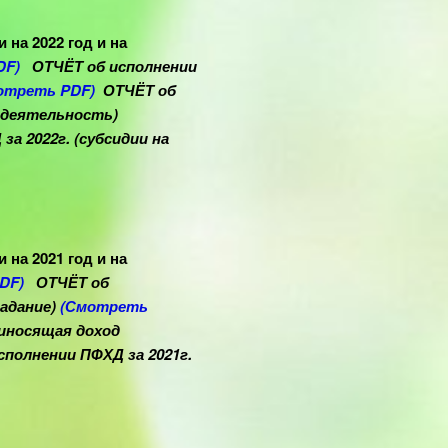
на 2022 год и на
DF)
ОТЧЁТ об исполнении
отреть PDF)
ОТЧЁТ об
 деятельность
)
а 2022г. (субсидии на
на 2021 год и на
DF)
ОТЧЁТ об
задание)
(Смотреть
иносящая доход
полнении ПФХД за 2021г.