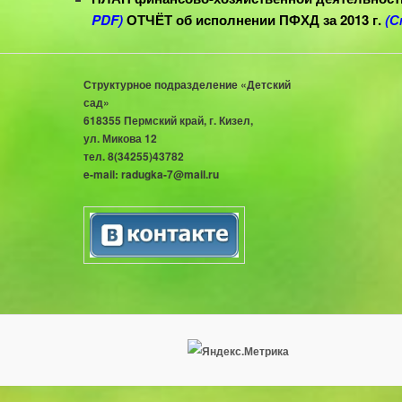
PDF)
ОТЧЁТ об исполнении ПФХД за 2013 г.
(С
Структурное подразделение «Детский
Кизел,
сад»
618355 Пермский край, г. Кизел,
ул. Микова 12
тел. 8(34255)43782
e-mail: radugka-7@mail.ru