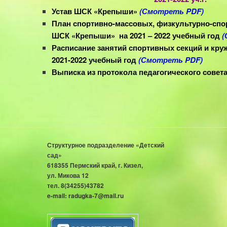
Устав
ШСК «Крепыши»
(Смотреть PDF)
План спортивно-массовых, физкультурно-сп
ШСК «Крепыши» на 2021 – 2022 учебный год
(
Расписание занятий спортивных секций и кр
2021-2022 учебный год
(Смотреть PDF)
Выписка из протокола педагогического совет
Структурное подразделение «Детский
Кизел,
сад»
618355 Пермский край, г. Кизел,
ул. Микова 12
тел. 8(34255)43782
e-mail: radugka-7@mail.ru