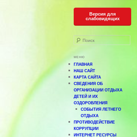
Версия для
слабовидящих
Поиск
МЕНЮ
ГЛАВНАЯ
НАШ САЙТ
КАРТА САЙТА
СВЕДЕНИЯ ОБ
ОРГАНИЗАЦИИ ОТДЫХА
ДЕТЕЙ И ИХ
ОЗДОРОВЛЕНИЯ
СОБЫТИЯ ЛЕТНЕГО
ОТДЫХА
ПРОТИВОДЕЙСТВИЕ
КОРРУПЦИИ
ИНТЕРНЕТ РЕСУРСЫ