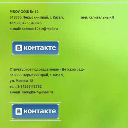
МБОУ ООШ № 12
618355 Пермский край, г. Кизел, пер. Капитальный 8
тел. 8(34255)43825
e-mail: schools12kiz@mail.ru
Структурное подразделение «Детский сад»
618355 Пермский край, г. Кизел,
ул. Микова 12
тел. 8(34255)43782
e-mail: radugka-7@mail.ru