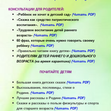
КОНСУЛЬТАЦИИ ДЛЯ РОДИТЕЛЕЙ:
«Ребёнок не хочет в детский сад»
(Читать PDF)
«Сказка как средство патриотического
воспитания».
(Читать PDF)
«Трудовое воспитание детей раннего
возраста»
(Читать PDF)
60 фраз, которые очень нужно говорить своему
ребёнку
(Читать PDF)
«Правильно читаем книгу детям»
(Читать PDF)
РОДИТЕЛЯМ ДЕТЕЙ
РАННЕГО И ДОШКОЛЬНОГО
ВОЗРАСТА
(на время карантина)
(Читать PDF)
ПОЧИТАЙТЕ ДЕТЯМ
Большая книга детских сказок
(Читать PDF)
Высказывание, пословицы, стихи о
Родине.
(Читать PDF)
Лучшие рассказы о Родине
(Читать PDF)
Сказки и рассказы о пользе физкультуры и спорта
для старшего возраста
(Читать PDF)